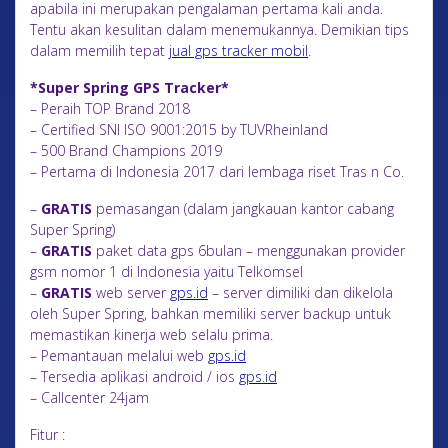
apabila ini merupakan pengalaman pertama kali anda.
Tentu akan kesulitan dalam menemukannya. Demikian tips
dalam memilih tepat
jual gps tracker mobil
.
*Super Spring GPS Tracker*
– Peraih TOP Brand 2018
– Certified SNI ISO 9001:2015 by TUVRheinland
– 500 Brand Champions 2019
– Pertama di Indonesia 2017 dari lembaga riset Tras n Co.
–
GRATIS
pemasangan (dalam jangkauan kantor cabang
Super Spring)
–
GRATIS
paket data gps 6bulan – menggunakan provider
gsm nomor 1 di Indonesia yaitu Telkomsel
–
GRATIS
web server
gps.id
– server dimiliki dan dikelola
oleh Super Spring, bahkan memiliki server backup untuk
memastikan kinerja web selalu prima.
– Pemantauan melalui web
gps.id
– Tersedia aplikasi android / ios
gps.id
– Callcenter 24jam
Fitur :