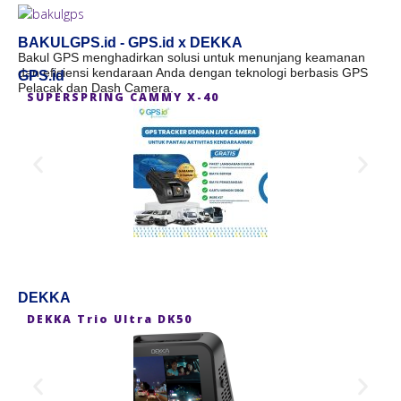
BAKULGPS.id - GPS.id x DEKKA
Bakul GPS menghadirkan solusi untuk menunjang keamanan
dan efisiensi kendaraan Anda dengan teknologi berbasis GPS
GPS.id
Pelacak dan Dash Camera.
SUPERSPRING CAMMY X-40
S
DEKKA
DEKKA Trio Ultra DK50
D