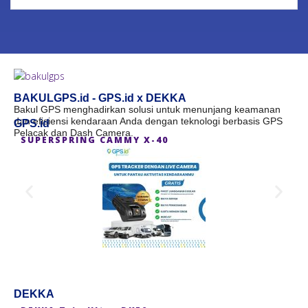
BAKULGPS.id - GPS.id x DEKKA
Bakul GPS menghadirkan solusi untuk menunjang keamanan
dan efisiensi kendaraan Anda dengan teknologi berbasis GPS
GPS.id
Pelacak dan Dash Camera.
SUPERSPRING CAMMY X-40
S
DEKKA