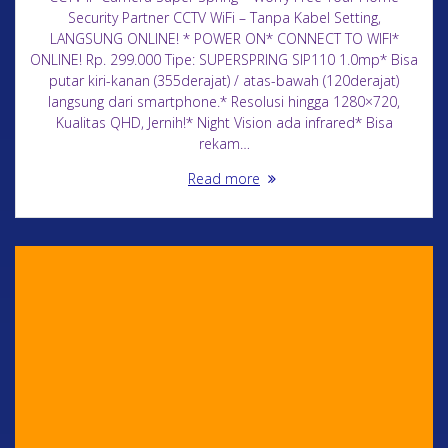
Security Partner CCTV WiFi – Tanpa Kabel Setting,
LANGSUNG ONLINE! * POWER ON* CONNECT TO WIFI*
ONLINE! Rp. 299.000 Tipe: SUPERSPRING SIP110 1.0mp* Bisa
putar kiri-kanan (355derajat) / atas-bawah (120derajat)
langsung dari smartphone.* Resolusi hingga 1280×720,
Kualitas QHD, Jernih!* Night Vision ada infrared* Bisa
rekam…
Read more