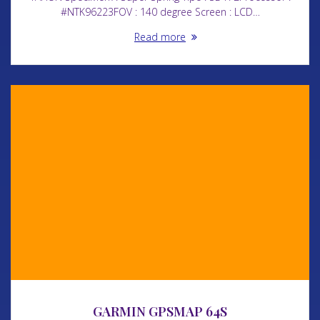
#NTK96223FOV : 140 degree Screen : LCD…
Read more
GARMIN GPSMAP 64S