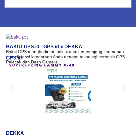
BAKULGPS.id - GPS.id x DEKKA
Bakul GPS menghadirkan solusi untuk menunjang keamanan
dan efisiensi kendaraan Anda dengan teknologi berbasis GPS
GPS.id
Pelacak dan Dash Camera.
SUPERSPRING CAMMY X-40
S
DEKKA