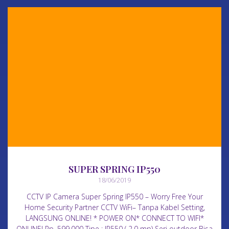
SUPER SPRING IP550
18/06/2019
CCTV IP Camera Super Spring IP550 – Worry Free Your
Home Security Partner CCTV WiFi– Tanpa Kabel Setting,
LANGSUNG ONLINE! * POWER ON* CONNECT TO WIFI*
ONLINE! Rp. 599.000 Tipe : IP550 ( 2.0 mp) Seri outdoor Bisa