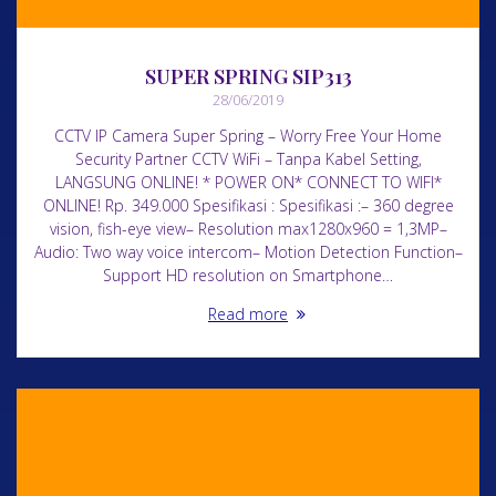
SUPER SPRING SIP313
28/06/2019
CCTV IP Camera Super Spring – Worry Free Your Home
Security Partner CCTV WiFi – Tanpa Kabel Setting,
LANGSUNG ONLINE! * POWER ON* CONNECT TO WIFI*
ONLINE! Rp. 349.000 Spesifikasi : Spesifikasi :– 360 degree
vision, fish-eye view– Resolution max1280x960 = 1,3MP–
Audio: Two way voice intercom– Motion Detection Function–
Support HD resolution on Smartphone…
Read more