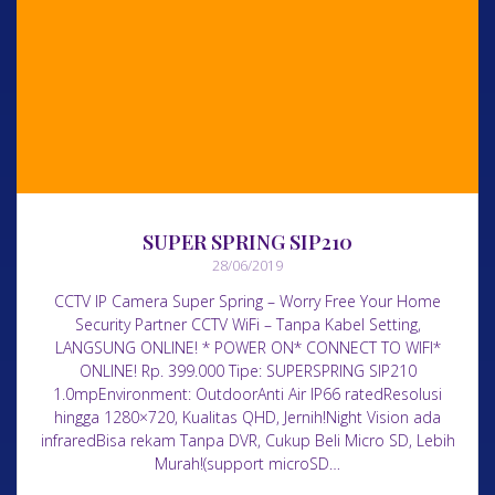
SUPER SPRING SIP210
28/06/2019
CCTV IP Camera Super Spring – Worry Free Your Home
Security Partner CCTV WiFi – Tanpa Kabel Setting,
LANGSUNG ONLINE! * POWER ON* CONNECT TO WIFI*
ONLINE! Rp. 399.000 Tipe: SUPERSPRING SIP210
1.0mpEnvironment: OutdoorAnti Air IP66 ratedResolusi
hingga 1280×720, Kualitas QHD, Jernih!Night Vision ada
infraredBisa rekam Tanpa DVR, Cukup Beli Micro SD, Lebih
Murah!(support microSD…