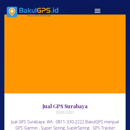
Jual GPS Surabaya
20/01/2021
Jual GPS Surabaya. WA : 0811-330-2222 BakulGPS menjual
GPS Garmin , Super Spring, SuperSpring . GPS Tracker