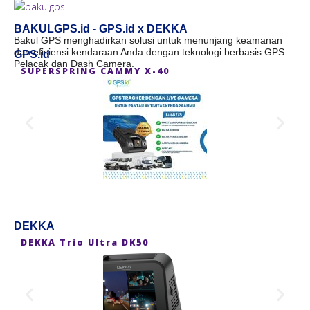
BAKULGPS.id - GPS.id x DEKKA
Bakul GPS menghadirkan solusi untuk menunjang keamanan
dan efisiensi kendaraan Anda dengan teknologi berbasis GPS
GPS.id
Pelacak dan Dash Camera.
SUPERSPRING CAMMY X-40
S
DEKKA
DEKKA Trio Ultra DK50
D