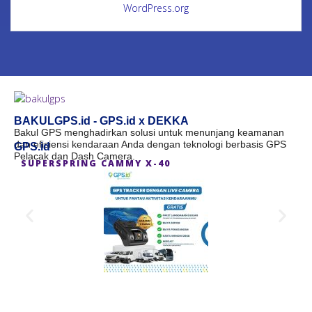
WordPress.org
BAKULGPS.id - GPS.id x DEKKA
Bakul GPS menghadirkan solusi untuk menunjang keamanan
dan efisiensi kendaraan Anda dengan teknologi berbasis GPS
GPS.id
Pelacak dan Dash Camera.
SUPERSPRING CAMMY X-40
S