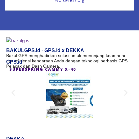
WordPress.org
BAKULGPS.id - GPS.id x DEKKA
Bakul GPS menghadirkan solusi untuk menunjang keamanan
dan efisiensi kendaraan Anda dengan teknologi berbasis GPS
GPS.id
Pelacak dan Dash Camera.
SUPERSPRING CAMMY X-40
S
DEKKA