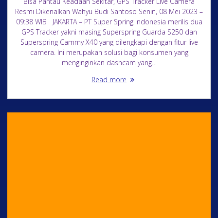
Bisa Pantau Keadaan Sekitar, GPS Tracker Live Camera
Resmi Dikenalkan Wahyu Budi Santoso Senin, 08 Mei 2023 –
09:38 WIB JAKARTA – PT Super Spring Indonesia merilis dua
GPS Tracker yakni masing Superspring Guarda S250 dan
Superspring Cammy X40 yang dilengkapi dengan fitur live
camera. Ini merupakan solusi bagi konsumen yang
menginginkan dashcam yang…
Read more