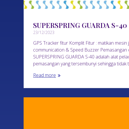
SUPERSPRING GUARDA S-40
23/12/2023
GPS Tracker fitur Komplit Fitur : matikan mesin
communication & Speed Buzzer Pemasangan cep
SUPERSPRING GUARDA S-40 adalah alat pelaca
pemasangan yang tersembunyi sehingga tidak ter
Read more