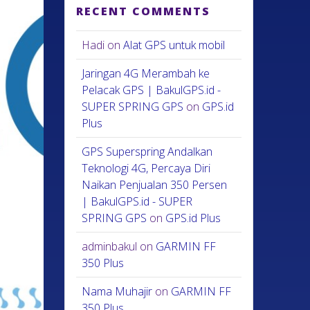
RECENT COMMENTS
Hadi
on
Alat GPS untuk mobil
Jaringan 4G Merambah ke
Pelacak GPS | BakulGPS.id -
SUPER SPRING GPS
on
GPS.id
Plus
GPS Superspring Andalkan
Teknologi 4G, Percaya Diri
Naikan Penjualan 350 Persen
| BakulGPS.id - SUPER
SPRING GPS
on
GPS.id Plus
adminbakul
on
GARMIN FF
350 Plus
Nama Muhajir
on
GARMIN FF
350 Plus