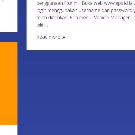
penggunaan fitur ini : Buka web www.gps.id lal
login menggunakan username dan password 
telah diberikan. Pilih menu [Vehicle Manager] l
pilih…
Read more