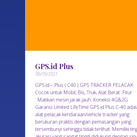
GPS.id Plus
08/09/2021
GPS.id – Plus ( C40 ) GPS TRACKER PELACAK
Cocok untuk Mobil, Bis, Truk, Alat Berat Fitur
: Matikan mesin jarak jauh. Koneksi 4G&2G
Garansi Limited LifeTime GPS.id Plus C-40 ada
alat pelacak kendaraan/vehicle tracker yang
berukuran praktis dengan pemasangan yang
tersembunyi sehingga tidak terlihat. Memiliki tin
akurasi yang sangat tinggi didukung dengan sin