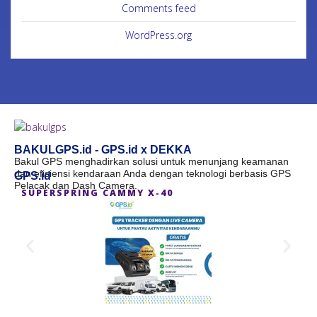
Comments feed
WordPress.org
BAKULGPS.id - GPS.id x DEKKA
Bakul GPS menghadirkan solusi untuk menunjang keamanan
dan efisiensi kendaraan Anda dengan teknologi berbasis GPS
GPS.id
Pelacak dan Dash Camera.
SUPERSPRING CAMMY X-40
S