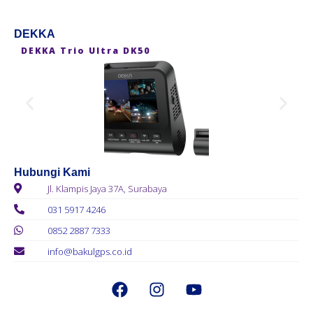
DEKKA
DEKKA Trio Ultra DK50
D
Hubungi Kami
Jl. Klampis Jaya 37A, Surabaya
031 5917 4246
0852 2887 7333
info@bakulgps.co.id