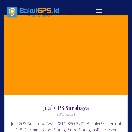
Jual GPS Surabaya
20/01/2021
Jual GPS Surabaya. WA : 0811-330-2222 BakulGPS menjual
GPS Garmin , Super Spring, SuperSpring . GPS Tracker