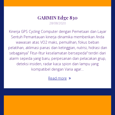
GARMIN Edge 830
28/08/2020
Kinerja GPS Cycling Computer dengan Pemetaan dan Layar
Sentuh Pemantauan kinerja dinamika memberikan Anda
wawasan atas VO2 maks, pemulihan, fokus beban
pelatihan, aklimasi panas dan ketinggian, nutrisi, hidrasi dan
sebagainya¹ Fitur-fitur keselamatan bersepeda² terdiri dari
alarm sepeda yang baru, perpesanan dan pelacakan grup,
deteksi insiden, radar kaca spion dan lampu yang
kompatibel dengan Varia agar…
Read more