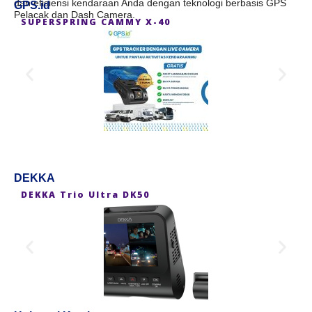
dan efisiensi kendaraan Anda dengan teknologi berbasis GPS
GPS.id
Pelacak dan Dash Camera.
SUPERSPRING CAMMY X-40
S
DEKKA
DEKKA Trio Ultra DK50
D