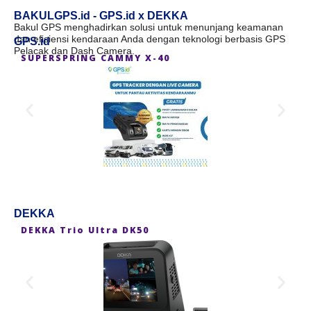
BAKULGPS.id - GPS.id x DEKKA
Bakul GPS menghadirkan solusi untuk menunjang keamanan
dan efisiensi kendaraan Anda dengan teknologi berbasis GPS
GPS.id
Pelacak dan Dash Camera.
SUPERSPRING CAMMY X-40
S
DEKKA
DEKKA Trio Ultra DK50
D