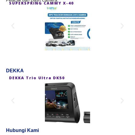
Pelacak dan Dash Camera.
SUPERSPRING CAMMY X-40
S
DEKKA
DEKKA Trio Ultra DK50
D
Hubungi Kami