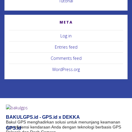
Tutorial
META
Log in
Entries feed
Comments feed
WordPress.org
BAKULGPS.id - GPS.id x DEKKA
Bakul GPS menghadirkan solusi untuk menunjang keamanan
dan efisiensi kendaraan Anda dengan teknologi berbasis GPS
GPS.id