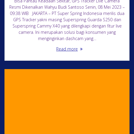
Bisa Pantau Keadaan Sekitar, GPS Tracker Live Camera
Resmi Dikenalkan Wahyu Budi Santoso Senin, 08 Mei 2023 –
09:38 WIB JAKARTA – PT Super Spring Indonesia merilis dua
GPS Tracker yakni masing Superspring Guarda S250 dan
Superspring Cammy X40 yang dilengkapi dengan fitur live
camera. Ini merupakan solusi bagi konsumen yang
menginginkan dashcam yang…
Read more