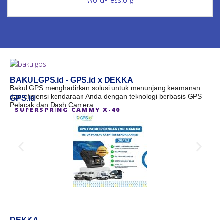
WordPress.org
BAKULGPS.id - GPS.id x DEKKA
Bakul GPS menghadirkan solusi untuk menunjang keamanan
dan efisiensi kendaraan Anda dengan teknologi berbasis GPS
GPS.id
Pelacak dan Dash Camera.
SUPERSPRING CAMMY X-40
S
DEKKA