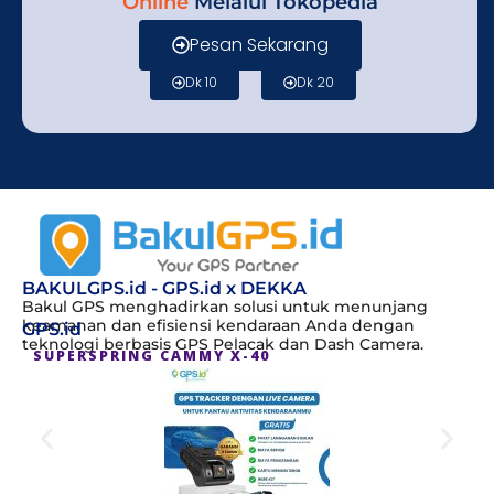
Online
Melalui Tokopedia
Pesan Sekarang
Dk 10
Dk 20
BAKULGPS.id - GPS.id x DEKKA
Bakul GPS menghadirkan solusi untuk menunjang
keamanan dan efisiensi kendaraan Anda dengan
GPS.id
teknologi berbasis GPS Pelacak dan Dash Camera.
SUPERSPRING CAMMY X-40
S