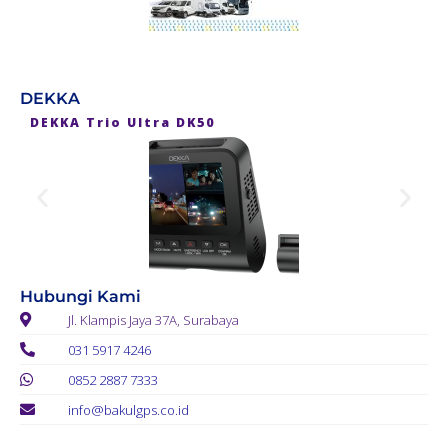
DEKKA
DEKKA Trio Ultra DK50
D
Hubungi Kami
Jl. Klampis Jaya 37A, Surabaya
031 5917 4246
0852 2887 7333
info@bakulgps.co.id