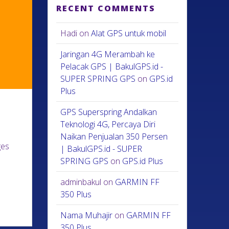
RECENT COMMENTS
Hadi
on
Alat GPS untuk mobil
Jaringan 4G Merambah ke
Pelacak GPS | BakulGPS.id -
SUPER SPRING GPS
on
GPS.id
Plus
GPS Superspring Andalkan
Teknologi 4G, Percaya Diri
Naikan Penjualan 350 Persen
ges
| BakulGPS.id - SUPER
SPRING GPS
on
GPS.id Plus
adminbakul
on
GARMIN FF
350 Plus
Nama Muhajir
on
GARMIN FF
350 Plus