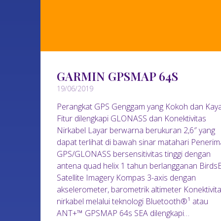
GARMIN GPSMAP 64S
19/06/2019
Perangkat GPS Genggam yang Kokoh dan Kay
Fitur dilengkapi GLONASS dan Konektivitas
Nirkabel Layar berwarna berukuran 2,6″ yang
dapat terlihat di bawah sinar matahari Penerim
GPS/GLONASS bersensitivitas tinggi dengan
antena quad helix 1 tahun berlangganan Birds
Satellite Imagery Kompas 3-axis dengan
akselerometer, barometrik altimeter Konektivit
nirkabel melalui teknologi Bluetooth®¹ atau
ANT+™ GPSMAP 64s SEA dilengkapi…