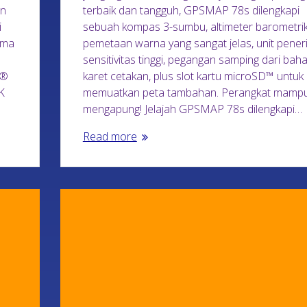
an
terbaik dan tangguh, GPSMAP 78s dilengkapi
i
sebuah kompas 3-sumbu, altimeter barometrik
ima
pemetaan warna yang sangat jelas, unit pene
sensitivitas tinggi, pegangan samping dari bah
x®
karet cetakan, plus slot kartu microSD™ untuk
K
memuatkan peta tambahan. Perangkat mamp
mengapung! Jelajah GPSMAP 78s dilengkapi…
Read more