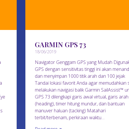
GARMIN GPS 73
18/06/2019
a
Navigator Genggam GPS yang Mudah Diguna
GPS dengan sensitivitas tinggi ini akan menand
dan menyimpan 1000 titik arah dan 100 jejak
a
Tandai lokasi favorit Anda agar memudahkan 
melakukan navigasi balik Garmin SailAssist™ u
Eye
GPS 73 dilengkapi garis awal virtual, garis arah
(heading), timer hitung mundur, dan bantuan
as
manuver haluan (tacking) Matahari
terbit/terbenam, perkiraan waktu…
Read more