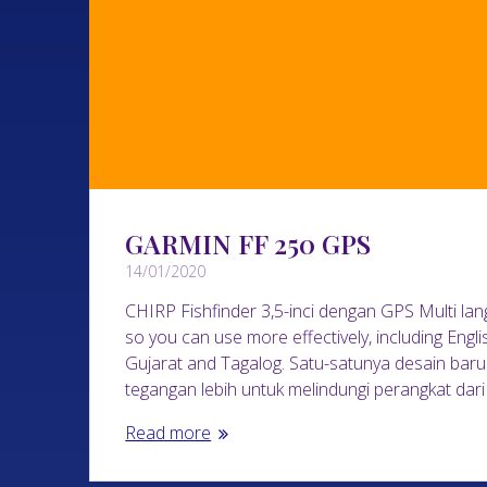
GARMIN FF 250 GPS
14/01/2020
CHIRP Fishfinder 3,5-inci dengan GPS Multi lan
so you can use more effectively, including Engl
Gujarat and Tagalog. Satu-satunya desain ba
tegangan lebih untuk melindungi perangkat dar
Read more